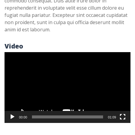
commodo consequat. Duis aute irure dolor in
reprehenderit in voluptate velit esse cillum dolore eu
fugiat nulla pariatur. Excepteur sint occaecat cupidatat
non proident, sunt in culpa qui officia deserunt mollit
anim id est laborum.
Video
Lecteur
vidéo
00:00
01:09