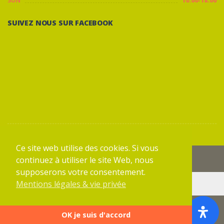
SUN
10:00-18:00
SUIVEZ NOUS SUR FACEBOOK
BACK TO TOP
Ce site web utilise des cookies. Si vous
continuez à utiliser le site Web, nous
supposerons votre consentement.
Mentions légales & vie privée
VOIR LE PLAN
Site réalisé par Indigo
•
Mentions légales & vie privée
OK je suis d'accord
© 2021 Tous droits réservés CIGL Steinfort