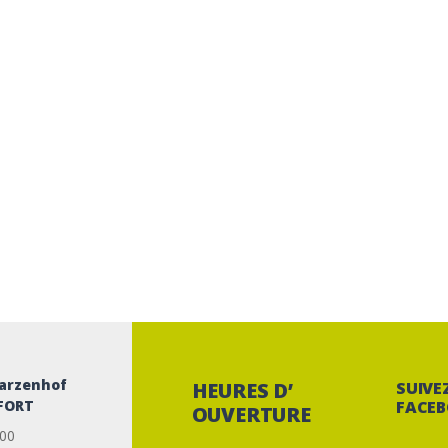
arzenhof
HEURES D’
SUIVE
NFORT
FACE
OUVERTURE
 00